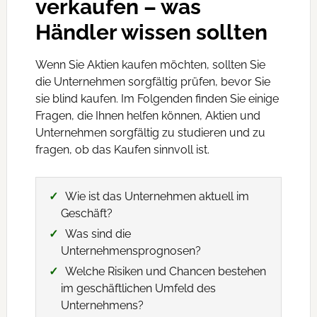
verkaufen – was
Händler wissen sollten
Wenn Sie Aktien kaufen möchten, sollten Sie
die Unternehmen sorgfältig prüfen, bevor Sie
sie blind kaufen. Im Folgenden finden Sie einige
Fragen, die Ihnen helfen können, Aktien und
Unternehmen sorgfältig zu studieren und zu
fragen, ob das Kaufen sinnvoll ist.
Wie ist das Unternehmen aktuell im
Geschäft?
Was sind die
Unternehmensprognosen?
Welche Risiken und Chancen bestehen
im geschäftlichen Umfeld des
Unternehmens?