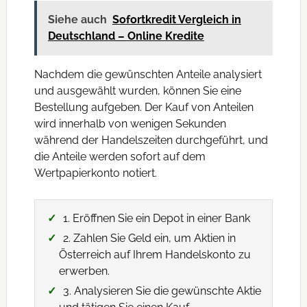
Siehe auch
Sofortkredit Vergleich in
Deutschland – Online Kredite
Nachdem die gewünschten Anteile analysiert
und ausgewählt wurden, können Sie eine
Bestellung aufgeben. Der Kauf von Anteilen
wird innerhalb von wenigen Sekunden
während der Handelszeiten durchgeführt, und
die Anteile werden sofort auf dem
Wertpapierkonto notiert.
1. Eröffnen Sie ein Depot in einer Bank
2. Zahlen Sie Geld ein, um Aktien in
Österreich auf Ihrem Handelskonto zu
erwerben.
3. Analysieren Sie die gewünschte Aktie