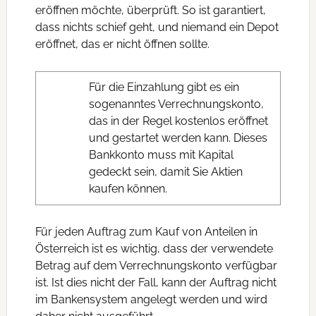
eröffnen möchte, überprüft. So ist garantiert,
dass nichts schief geht, und niemand ein Depot
eröffnet, das er nicht öffnen sollte.
Für die Einzahlung gibt es ein
sogenanntes Verrechnungskonto,
das in der Regel kostenlos eröffnet
und gestartet werden kann. Dieses
Bankkonto muss mit Kapital
gedeckt sein, damit Sie Aktien
kaufen können.
Für jeden Auftrag zum Kauf von Anteilen in
Österreich ist es wichtig, dass der verwendete
Betrag auf dem Verrechnungskonto verfügbar
ist. Ist dies nicht der Fall, kann der Auftrag nicht
im Bankensystem angelegt werden und wird