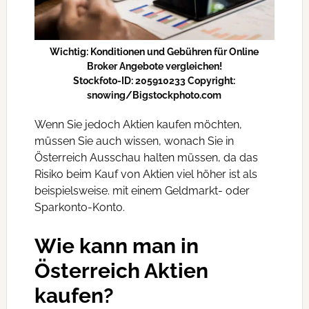
Wichtig: Konditionen und Gebühren für Online
Broker Angebote vergleichen!
Stockfoto-ID: 205910233 Copyright:
snowing/Bigstockphoto.com
Wenn Sie jedoch Aktien kaufen möchten,
müssen Sie auch wissen, wonach Sie in
Österreich Ausschau halten müssen, da das
Risiko beim Kauf von Aktien viel höher ist als
beispielsweise. mit einem Geldmarkt- oder
Sparkonto-Konto.
Wie kann man in
Österreich Aktien
kaufen?