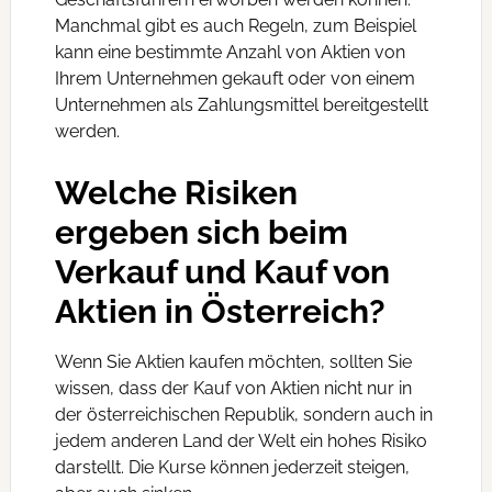
Manchmal gibt es auch Regeln, zum Beispiel
kann eine bestimmte Anzahl von Aktien von
Ihrem Unternehmen gekauft oder von einem
Unternehmen als Zahlungsmittel bereitgestellt
werden.
Welche Risiken
ergeben sich beim
Verkauf und Kauf von
Aktien in Österreich?
Wenn Sie Aktien kaufen möchten, sollten Sie
wissen, dass der Kauf von Aktien nicht nur in
der österreichischen Republik, sondern auch in
jedem anderen Land der Welt ein hohes Risiko
darstellt. Die Kurse können jederzeit steigen,