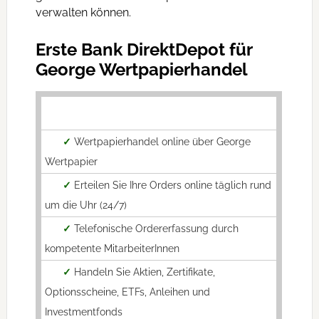
verwalten können.
Erste Bank DirektDepot für
George Wertpapierhandel
✓
Wertpapierhandel online über George
Wertpapier
✓
Erteilen Sie Ihre Orders online täglich rund
um die Uhr (24/7)
✓
Telefonische Ordererfassung durch
kompetente MitarbeiterInnen
✓
Handeln Sie Aktien, Zertifikate,
Optionsscheine, ETFs, Anleihen und
Investmentfonds