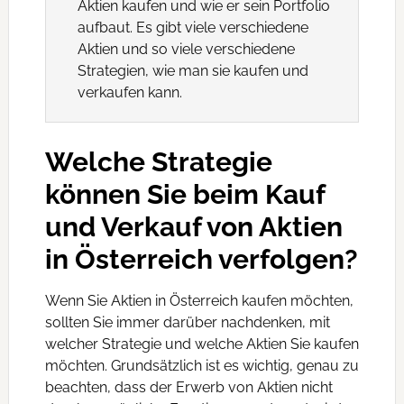
Aktien kaufen und wie er sein Portfolio
aufbaut. Es gibt viele verschiedene
Aktien und so viele verschiedene
Strategien, wie man sie kaufen und
verkaufen kann.
Welche Strategie
können Sie beim Kauf
und Verkauf von Aktien
in Österreich verfolgen?
Wenn Sie Aktien in Österreich kaufen möchten,
sollten Sie immer darüber nachdenken, mit
welcher Strategie und welche Aktien Sie kaufen
möchten. Grundsätzlich ist es wichtig, genau zu
beachten, dass der Erwerb von Aktien nicht