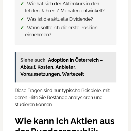
Wie hat sich der Aktienkurs in den
letzten Jahren / Monaten entwickelt?
Was ist die aktuelle Dividende?
Wann sollte ich die erste Position
einnehmen?
Siehe auch
Adoption in Österreich –
Ablauf, Kosten, Anbieter,
Voraussetzungen, Wartezeit
Diese Fragen sind nur typische Beispiele, mit
deren Hilfe Sie Bestände analysieren und
studieren können.
Wie kann ich Aktien aus