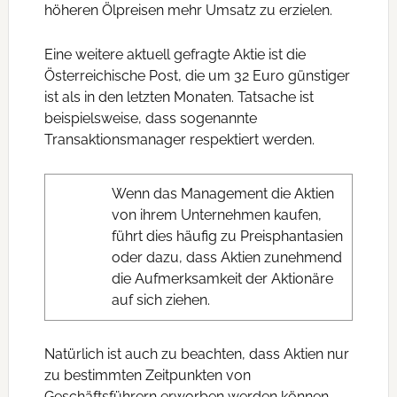
höheren Ölpreisen mehr Umsatz zu erzielen.
Eine weitere aktuell gefragte Aktie ist die
Österreichische Post, die um 32 Euro günstiger
ist als in den letzten Monaten. Tatsache ist
beispielsweise, dass sogenannte
Transaktionsmanager respektiert werden.
Wenn das Management die Aktien
von ihrem Unternehmen kaufen,
führt dies häufig zu Preisphantasien
oder dazu, dass Aktien zunehmend
die Aufmerksamkeit der Aktionäre
auf sich ziehen.
Natürlich ist auch zu beachten, dass Aktien nur
zu bestimmten Zeitpunkten von
Geschäftsführern erworben werden können.