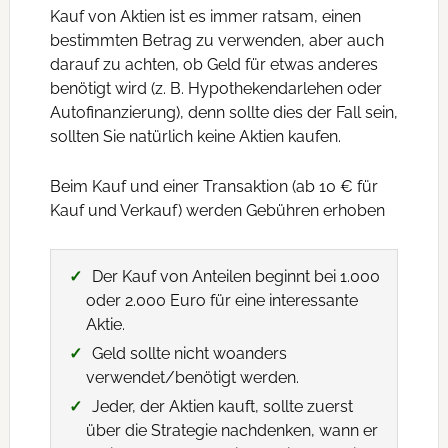
Kauf von Aktien ist es immer ratsam, einen
bestimmten Betrag zu verwenden, aber auch
darauf zu achten, ob Geld für etwas anderes
benötigt wird (z. B. Hypothekendarlehen oder
Autofinanzierung), denn sollte dies der Fall sein,
sollten Sie natürlich keine Aktien kaufen.
Beim Kauf und einer Transaktion (ab 10 € für
Kauf und Verkauf) werden Gebühren erhoben
Der Kauf von Anteilen beginnt bei 1.000
oder 2.000 Euro für eine interessante
Aktie.
Geld sollte nicht woanders
verwendet/benötigt werden.
Jeder, der Aktien kauft, sollte zuerst
über die Strategie nachdenken, wann er