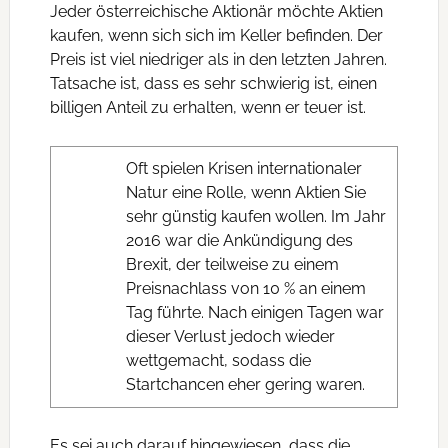
Jeder österreichische Aktionär möchte Aktien
kaufen, wenn sich sich im Keller befinden. Der
Preis ist viel niedriger als in den letzten Jahren.
Tatsache ist, dass es sehr schwierig ist, einen
billigen Anteil zu erhalten, wenn er teuer ist.
Oft spielen Krisen internationaler
Natur eine Rolle, wenn Aktien Sie
sehr günstig kaufen wollen. Im Jahr
2016 war die Ankündigung des
Brexit, der teilweise zu einem
Preisnachlass von 10 % an einem
Tag führte. Nach einigen Tagen war
dieser Verlust jedoch wieder
wettgemacht, sodass die
Startchancen eher gering waren.
Es sei auch darauf hingewiesen, dass die