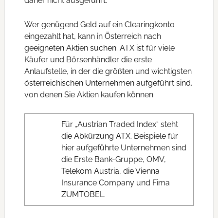
daher nicht ausgeführt.
Wer genügend Geld auf ein Clearingkonto
eingezahlt hat, kann in Österreich nach
geeigneten Aktien suchen. ATX ist für viele
Käufer und Börsenhändler die erste
Anlaufstelle, in der die größten und wichtigsten
österreichischen Unternehmen aufgeführt sind,
von denen Sie Aktien kaufen können.
Für „Austrian Traded Index“ steht
die Abkürzung ATX. Beispiele für
hier aufgeführte Unternehmen sind
die Erste Bank-Gruppe, OMV,
Telekom Austria, die Vienna
Insurance Company und Fima
ZUMTOBEL.