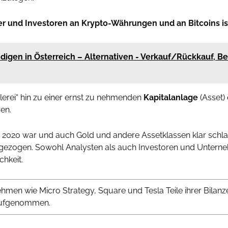
ger und Investoren an Krypto-Währungen und an Bitcoins is
gen in Österreich – Alternativen - Verkauf/Rückkauf, Bei
elerei“ hin zu einer ernst zu nehmenden
Kapitalanlage
(Asset) 
en.
r 2020 war und auch Gold und andere Assetklassen klar schla
h gezogen. Sowohl Analysten als auch Investoren und Unternehm
hkeit.
en wie Micro Strategy, Square und Tesla Teile ihrer Bilanzen
 aufgenommen.