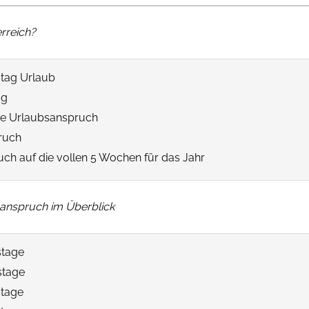
rreich?
stag Urlaub
ag
he Urlaubsanspruch
ruch
uch auf die vollen 5 Wochen für das Jahr
bsanspruch im Überblick
stage
stage
stage