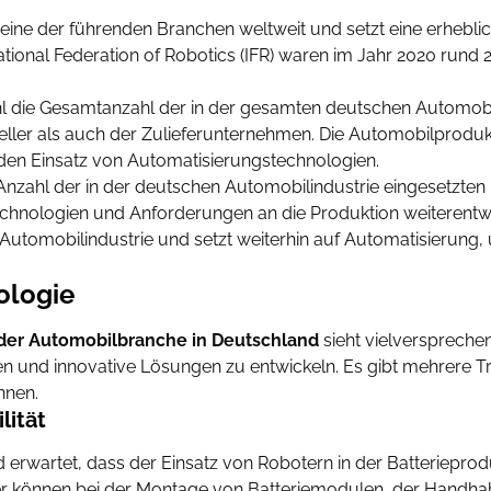
 eine der führenden Branchen weltweit und setzt eine erhebli
national Federation of Robotics (IFR) waren im Jahr 2020 rund
ahl die Gesamtanzahl der in der gesamten deutschen Automobil
ller als auch der Zulieferunternehmen. Die Automobilprodukti
 den Einsatz von Automatisierungstechnologien.
 Anzahl der in der deutschen Automobilindustrie eingesetzt
Technologien und Anforderungen an die Produktion weiterentw
Automobilindustrie und setzt weiterhin auf Automatisierung
ologie
 der Automobilbranche in Deutschland
sieht vielversprechen
ren und innovative Lösungen zu entwickeln. Es gibt mehrere T
nnen.
lität
d erwartet, dass der Einsatz von Robotern in der Batteriepro
er können bei der Montage von Batteriemodulen, der Hand