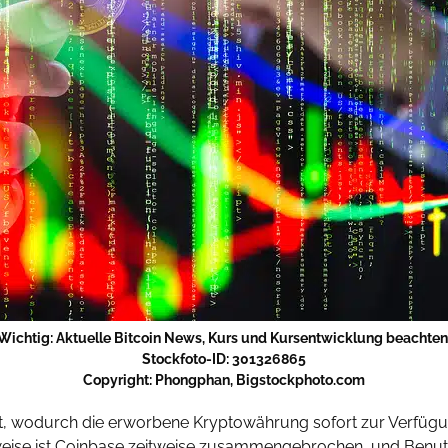
Wichtig: Aktuelle Bitcoin News, Kurs und Kursentwicklung beachten
Stockfoto-ID: 301326865
Copyright: Phongphan, Bigstockphoto.com
t, wodurch die erworbene Kryptowährung sofort zur Verfügu
eise ist Coinbase zeitweise zusammengebrochen, und Benutze